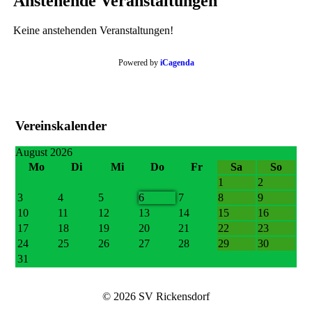
Anstehende Veranstaltungen
Keine anstehenden Veranstaltungen!
Powered by
iCagenda
Vereinskalender
August 2026
Mo
Di
Mi
Do
Fr
Sa
So
1
2
3
4
5
6
7
8
9
10
11
12
13
14
15
16
17
18
19
20
21
22
23
24
25
26
27
28
29
30
31
© 2026 SV Rickensdorf