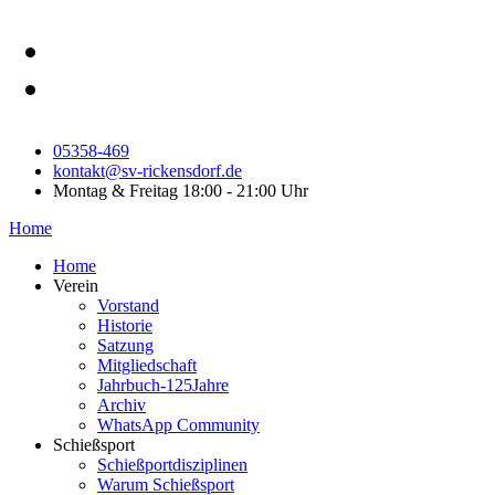
Monat
Monat
05358-469
kontakt@sv-rickensdorf.de
Montag & Freitag 18:00 - 21:00 Uhr
Home
Home
Verein
Vorstand
Historie
Satzung
Mitgliedschaft
Jahrbuch-125Jahre
Archiv
WhatsApp Community
Schießsport
Schießportdisziplinen
Warum Schießsport